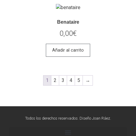
Benataire
0,00
€
Añadir al carrito
1
2
3
4
5
→
Todos los derechos reservados. Diseño Joan Ráez.