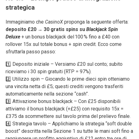
strategica
Immaginiamo che
CasinoX
proponga la seguente offerta:
deposito £20 → 30 gratis spins su
Blackjack Spin
Deluxe
+ un bonus blackjack del 100 % fino a £40 con
rollover 15x sul totale bonus + spin credit. Ecco come
sfruttarla passo passo:
1️⃣ Deposito iniziale – Versiamo £20 sul conto; subito
riceviamo i 30 spin gratuiti (RTP = 97%).
2️⃣ Utilizzo spin – Giocando le prime dieci spin otteniamo
una vincita netta di £5; questi crediti vengono trasferiti
automaticamente nella sezione “cash”.
3️⃣ Attivazione bonus blackjack – Con £25 disponibili
attiviamo il bonus blackjack (+£25) con requisito 15x =
£375 da scommettere sul tavolo prima del prelievo finale.
4️⃣ Strategia tavolo – Applichiamo la strategia “soft double
boost” descritta nella Sezione 1 su tutte le mani soft fino a
raggiungere un profitto aggiuntivo di £12 entro tre ore di