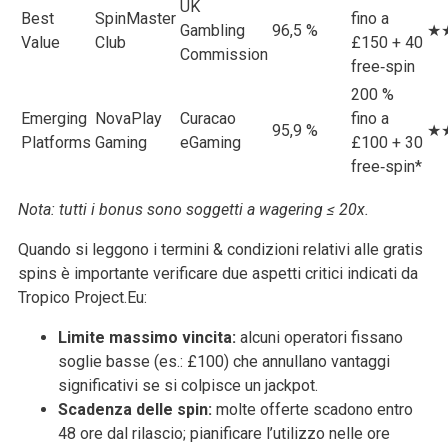
UK
Best
SpinMaster
fino a
Gambling
96,5 %
★
Value
Club
£150 + 40
Commission
free‑spin
200 %
Emerging
NovaPlay
Curacao
fino a
95,9 %
★
Platforms
Gaming
eGaming
£100 + 30
free‑spin*
Nota: tutti i bonus sono soggetti a wagering ≤ 20x.
Quando si leggono i termini & condizioni relativi alle gratis
spins è importante verificare due aspetti critici indicati da
Tropico Project.Eu:
Limite massimo vincita:
alcuni operatori fissano
soglie basse (es.: £100) che annullano vantaggi
significativi se si colpisce un jackpot.
Scadenza delle spin:
molte offerte scadono entro
48 ore dal rilascio; pianificare l’utilizzo nelle ore