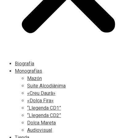
Biografía
Monografías
Mazón
Suite Alcodiànima
«Creu Daurà»
«Dolça Fira»
“Llegenda CD1”
“Llegenda CD2”
Dolça Mareta
Audiovisual
Tienda