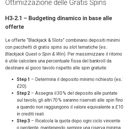
Ottimizzazione delle Gratis Spins
H3‑2.1 – Budgeting dinamico in base alle
offerte
Le offerte “Blackjack & Slots” combinano depositi minimi
con pacchetti di gratis spins su slot tematiche (es.:
Blackjack Quest
o
Spin & Win
). Per massimizzare il ritorno
è utile calcolare una percentuale fissa del bankroll da
destinare al gioco tavolo rispetto alle spin gratuite:
Step 1
– Determina il deposito minimo richiesto (es.:
£20).
Step 2
– Assegna il 30 % del deposito alle puntate
sul tavolo; gli altri 70 % saranno riservati alle spin fino
a quando non raggiungono il valore equivalente a £10
in crediti reali.
Step 3
– Ricalcola la quota dopo ogni ciclo vincente
o perdente, mantenendo sempre una riserva minima