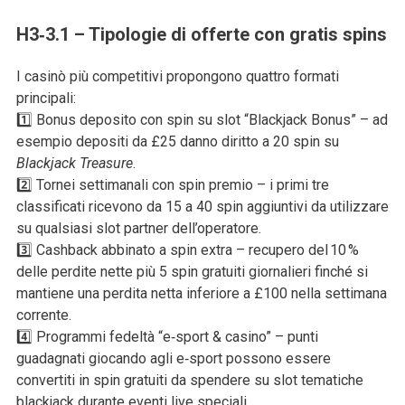
H3‑3.1 – Tipologie di offerte con gratis spins
I casinò più competitivi propongono quattro formati
principali:
1️⃣ Bonus deposito con spin su slot “Blackjack Bonus” – ad
esempio depositi da £25 danno diritto a 20 spin su
Blackjack Treasure
.
2️⃣ Tornei settimanali con spin premio – i primi tre
classificati ricevono da 15 a 40 spin aggiuntivi da utilizzare
su qualsiasi slot partner dell’operatore.
3️⃣ Cashback abbinato a spin extra – recupero del 10 %
delle perdite nette più 5 spin gratuiti giornalieri finché si
mantiene una perdita netta inferiore a £100 nella settimana
corrente.
4️⃣ Programmi fedeltà “e‑sport & casino” – punti
guadagnati giocando agli e‑sport possono essere
convertiti in spin gratuiti da spendere su slot tematiche
blackjack durante eventi live speciali.