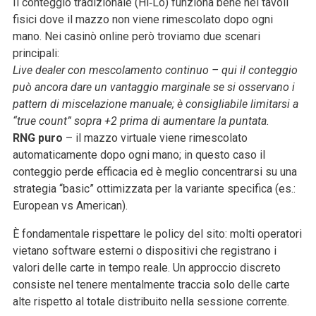
Il conteggio tradizionale (Hi‑Lo) funziona bene nei tavoli
fisici dove il mazzo non viene rimescolato dopo ogni
mano. Nei casinò online però troviamo due scenari
principali:
Live dealer con mescolamento continuo
– qui il conteggio
può ancora dare un vantaggio marginale se si osservano i
pattern di miscelazione manuale; è consigliabile limitarsi a
“true count” sopra +2 prima di aumentare la puntata.
RNG puro
– il mazzo virtuale viene rimescolato
automaticamente dopo ogni mano; in questo caso il
conteggio perde efficacia ed è meglio concentrarsi su una
strategia “basic” ottimizzata per la variante specifica (es.:
European vs American).
È fondamentale rispettare le policy del sito: molti operatori
vietano software esterni o dispositivi che registrano i
valori delle carte in tempo reale. Un approccio discreto
consiste nel tenere mentalmente traccia solo delle carte
alte rispetto al totale distribuito nella sessione corrente.