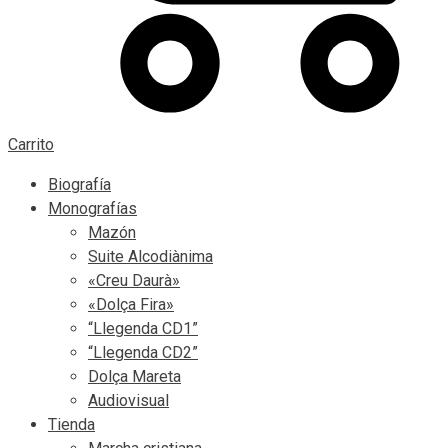
Carrito
Biografía
Monografías
Mazón
Suite Alcodiànima
«Creu Daurà»
«Dolça Fira»
“Llegenda CD1”
“Llegenda CD2”
Dolça Mareta
Audiovisual
Tienda