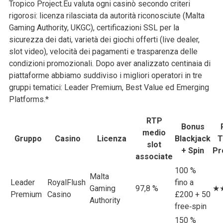
Tropico Project.Eu valuta ogni casinò secondo criteri
rigorosi: licenza rilasciata da autorità riconosciute (Malta
Gaming Authority, UKGC), certificazioni SSL per la
sicurezza dei dati, varietà dei giochi offerti (live dealer,
slot video), velocità dei pagamenti e trasparenza delle
condizioni promozionali. Dopo aver analizzato centinaia di
piattaforme abbiamo suddiviso i migliori operatori in tre
gruppi tematici: Leader Premium, Best Value ed Emerging
Platforms.*
RTP
Bonus
medio
Gruppo
Casino
Licenza
Blackjack
T
slot
+ Spin
Pr
associate
100 %
Malta
Leader
RoyalFlush
fino a
Gaming
97,8 %
★
Premium
Casino
£200 + 50
Authority
free‑spin
150 %