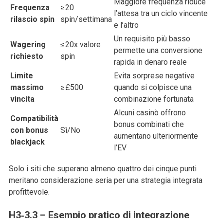
Maggiore frequenza riduce
Frequenza
≥ 20
l’attesa tra un ciclo vincente
rilascio spin
spin/settimana
e l’altro
Un requisito più basso
Wagering
≤ 20x valore
permette una conversione
richiesto
spin
rapida in denaro reale
Limite
Evita sorprese negative
massimo
≥ £500
quando si colpisce una
vincita
combinazione fortunata
Alcuni casinò offrono
Compatibilità
bonus combinati che
con bonus
Sì/No
aumentano ulteriormente
blackjack
l’EV
Solo i siti che superano almeno quattro dei cinque punti
meritano considerazione seria per una strategia integrata
profittevole.
H3‑3.3 – Esempio pratico di integrazione