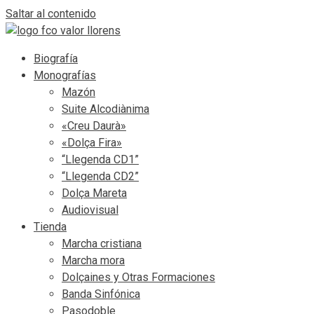
Saltar al contenido
Biografía
Monografías
Mazón
Suite Alcodiànima
«Creu Daurà»
«Dolça Fira»
“Llegenda CD1”
“Llegenda CD2”
Dolça Mareta
Audiovisual
Tienda
Marcha cristiana
Marcha mora
Dolçaines y Otras Formaciones
Banda Sinfónica
Pasodoble