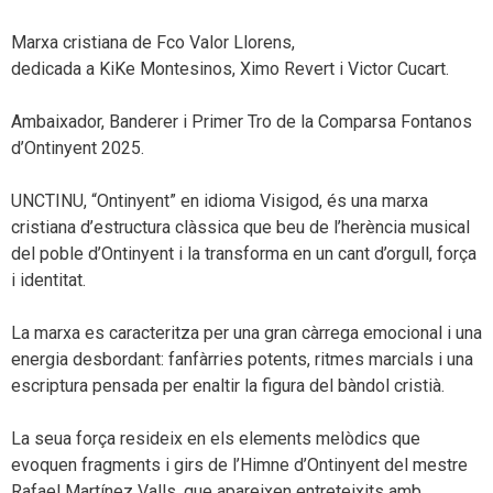
Marxa cristiana de Fco Valor Llorens,
dedicada a KiKe Montesinos, Ximo Revert i Victor Cucart.
Ambaixador, Banderer i Primer Tro de la Comparsa Fontanos
d’Ontinyent 2025.
UNCTINU, “Ontinyent” en idioma Visigod, és una marxa
cristiana d’estructura clàssica que beu de l’herència musical
del poble d’Ontinyent i la transforma en un cant d’orgull, força
i identitat.
La marxa es caracteritza per una gran càrrega emocional i una
energia desbordant: fanfàrries potents, ritmes marcials i una
escriptura pensada per enaltir la figura del bàndol cristià.
La seua força resideix en els elements melòdics que
evoquen fragments i girs de l’Himne d’Ontinyent del mestre
Rafael Martínez Valls, que apareixen entreteixits amb