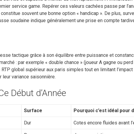
remier service game. Repérer ces valeurs cachées passe par l’ana
constitue souvent une bonne option « handicap ». De plus, survei
ausse soudaine indique généralement une prise en compte tardiv
esse tactique grâce à son équilibre entre puissance et constanc
arché : par exemple « double chance » (joueur A gagne ou perd e
 RTP global supérieur aux paris simples tout en limitant l’impact
r leur variance saisonnière.
 Ce Début d’Année
Surface
Pourquoi c’est idéal pour 
Dur
Cotes encore fluides avant l