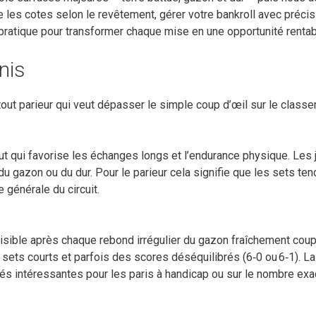
e les cotes selon le revêtement, gérer votre bankroll avec précis
et pratique pour transformer chaque mise en une opportunité rent
nis
tout parieur qui veut dépasser le simple coup d’œil sur le class
haut qui favorise les échanges longs et l’endurance physique. Les
du gazon ou du dur. Pour le parieur cela signifie que les sets te
 générale du circuit.
visible après chaque rebond irrégulier du gazon fraîchement cou
ts courts et parfois des scores déséquilibrés (6‑0 ou 6‑1). La vo
tés intéressantes pour les paris à handicap ou sur le nombre exac