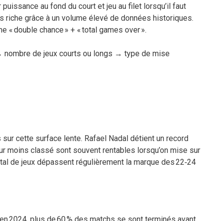
uissance au fond du court et jeu au filet lorsqu’il faut
lus riche grâce à un volume élevé de données historiques.
 « double chance » + « total games over ».
 → nombre de jeux courts ou longs → type de mise
 sur cette surface lente. Rafael Nadal détient un record
ueur moins classé sont souvent rentables lorsqu’on mise sur
otal de jeux dépassent régulièrement la marque des 22‑24
n en 2024, plus de 60 % des matchs se sont terminés avant