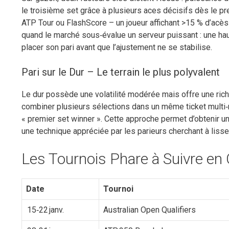
le troisième set grâce à plusieurs aces décisifs dès le p
ATP Tour ou FlashScore – un joueur affichant >15 % d’acès 
quand le marché sous‑évalue un serveur puissant : une h
placer son pari avant que l’ajustement ne se stabilise.
Pari sur le Dur – Le terrain le plus polyvalent
Le dur possède une volatilité modérée mais offre une rich
combiner plusieurs sélections dans un même ticket multi‑m
« premier set winner ». Cette approche permet d’obtenir un
une technique appréciée par les parieurs cherchant à lisse
Les Tournois Phare à Suivre en
Date
Tournoi
15‑22 janv.
Australian Open Qualifiers