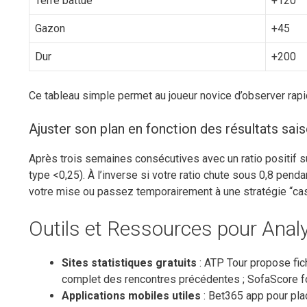
Terre battue
+120
Gazon
+45
Dur
+200
Ce tableau simple permet au joueur novice d’observer rapi
Ajuster son plan en fonction des résultats sai
Après trois semaines consécutives avec un ratio positif sup
type <0,25). À l’inverse si votre ratio chute sous 0,8 pe
votre mise ou passez temporairement à une stratégie “cash
Outils et Ressources pour Anal
Sites statistiques gratuits
: ATP Tour propose fich
complet des rencontres précédentes ; SofaScore fou
Applications mobiles utiles
: Bet365 app pour pla