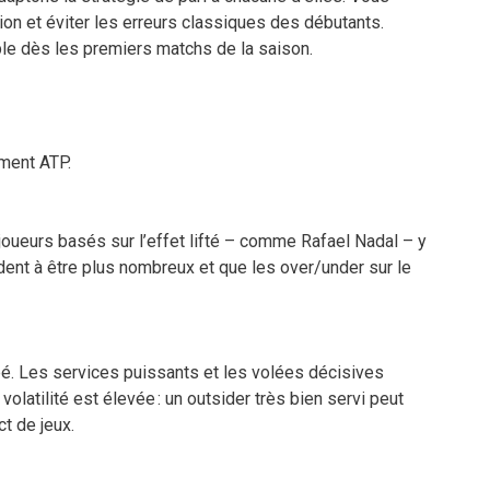
ion et éviter les erreurs classiques des débutants.
able dès les premiers matchs de la saison.
ement ATP.
 joueurs basés sur l’effet lifté – comme Rafael Nadal – y
ndent à être plus nombreux et que les over/under sur le
pé. Les services puissants et les volées décisives
latilité est élevée : un outsider très bien servi peut
t de jeux.