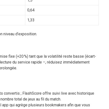
1,5
0,64
1,33
n niveau d’exposition.
ise fixe (+20 %) tant que la volatilité reste basse (écart-
e lecture du service rapide –, réduisez immédiatement
prolongée.
 convertis ; FlashScore offre suivi live avec historique
ombre total de jeux au fil du match.
l app qui agrège plusieurs bookmakers afin que vous