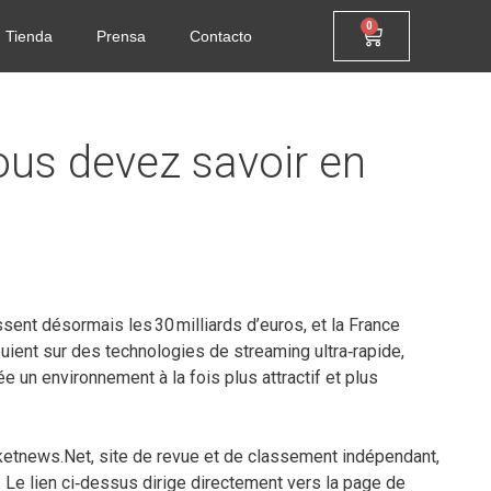
0
Tienda
Prensa
Contacto
ous devez savoir en
ent désormais les 30 milliards d’euros, et la France
uient sur des technologies de streaming ultra‑rapide,
ée un environnement à la fois plus attractif et plus
asketnews.Net, site de revue et de classement indépendant,
. Le lien ci‑dessus dirige directement vers la page de