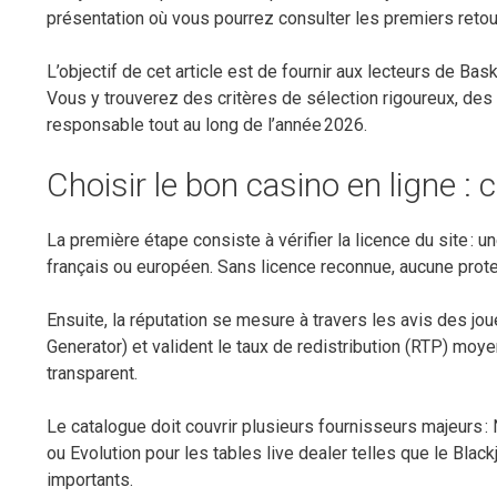
présentation où vous pourrez consulter les premiers re
L’objectif de cet article est de fournir aux lecteurs de Bas
Vous y trouverez des critères de sélection rigoureux, des 
responsable tout au long de l’année 2026.
Choisir le bon casino en ligne : 
La première étape consiste à vérifier la licence du site : 
français ou européen. Sans licence reconnue, aucune protec
Ensuite, la réputation se mesure à travers les avis des 
Generator) et valident le taux de redistribution (RTP) mo
transparent.
Le catalogue doit couvrir plusieurs fournisseurs majeurs :
ou Evolution pour les tables live dealer telles que le Bla
importants.