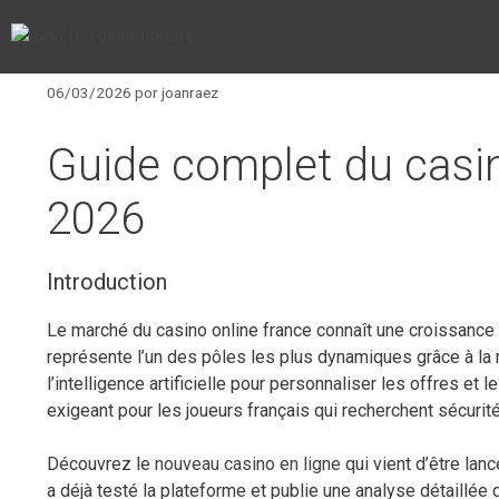
06/03/2026
por
joanraez
Guide complet du casin
2026
Introduction
Le marché du casino online france connaît une croissance
représente l’un des pôles les plus dynamiques grâce à la r
l’intelligence artificielle pour personnaliser les offres et
exigeant pour les joueurs français qui recherchent sécurit
Découvrez le
nouveau casino en ligne
qui vient d’être lan
a déjà testé la plateforme et publie une analyse détaillée 