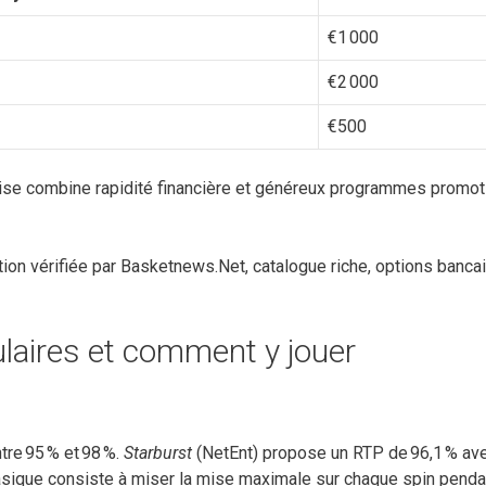
€1 000
€2 000
€500
ise combine rapidité financière et généreux programmes promotio
tion vérifiée par Basketnews.Net, catalogue riche, options bancai
ulaires et comment y jouer
tre 95 % et 98 %.
Starburst
(NetEnt) propose un RTP de 96,1 % avec 
sique consiste à miser la mise maximale sur chaque spin pendant