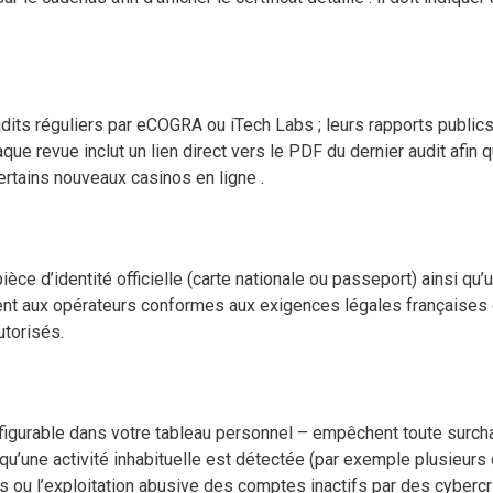
dits réguliers par eCOGRA ou iTech Labs ; leurs rapports publics
aque revue inclut un lien direct vers le PDF du dernier audit afi
rtains nouveaux casinos en ligne .
e d’identité officielle (carte nationale ou passeport) ainsi qu’u
nt aux opérateurs conformes aux exigences légales françaises d’
utorisés.
gurable dans votre tableau personnel – empêchent toute surcharg
qu’une activité inhabituelle est détectée (par exemple plusieu
res ou l’exploitation abusive des comptes inactifs par des cyberc