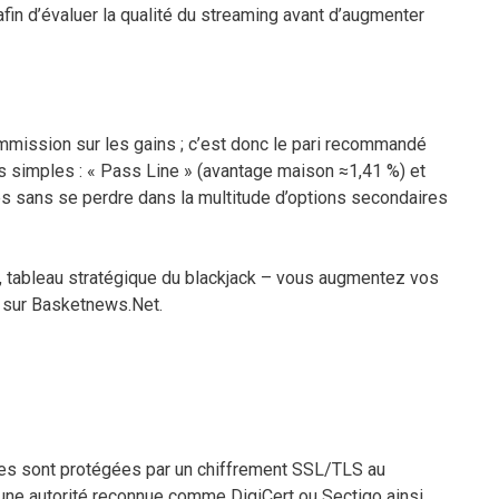
fin d’évaluer la qualité du streaming avant d’augmenter
mmission sur les gains ; c’est donc le pari recommandé
s simples : « Pass Line » (avantage maison ≈1,41 %) et
és sans se perdre dans la multitude d’options secondaires
, tableau stratégique du blackjack – vous augmentez vos
é sur Basketnews.Net.
lles sont protégées par un chiffrement SSL/TLS au
uer une autorité reconnue comme DigiCert ou Sectigo ainsi