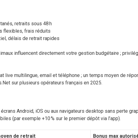
tanés, retraits sous 48 h
s flexibles, frais réduits
el, délais de retrait rapides
maux influencent directement votre gestion budgétaire ; privilég
hat live multilingue, email et téléphone ; un temps moyen de répo
Net sur plusieurs opérateurs français en 2025.
écrans Android, iOS ou aux navigateurs desktop sans perte grap
iles (par exemple +10 % sur le premier dépôt via l’app).
yen de retrait
Bonus max autoris