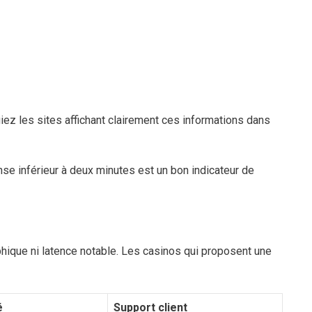
iez les sites affichant clairement ces informations dans
nse inférieur à deux minutes est un bon indicateur de
hique ni latence notable. Les casinos qui proposent une
é
Support client