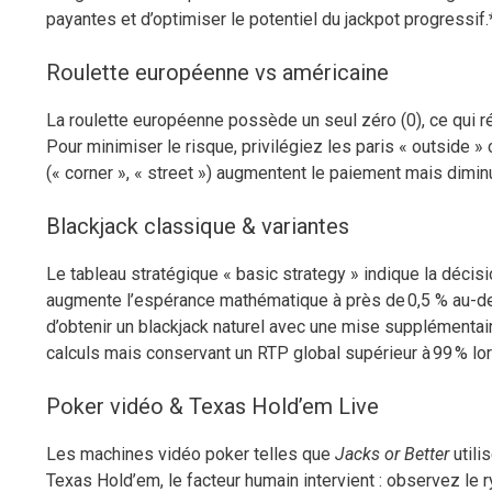
payantes et d’optimiser le potentiel du jackpot progressif.
Roulette européenne vs américaine
La roulette européenne possède un seul zéro (0), ce qui réd
Pour minimiser le risque, privilégiez les paris « outside 
(« corner », « street ») augmentent le paiement mais diminu
Blackjack classique & variantes
Le tableau stratégique « basic strategy » indique la décis
augmente l’espérance mathématique à près de 0,5 % au-des
d’obtenir un blackjack naturel avec une mise supplémentai
calculs mais conservant un RTP global supérieur à 99 % lors
Poker vidéo & Texas Hold’em Live
Les machines vidéo poker telles que
Jacks or Better
utili
Texas Hold’em, le facteur humain intervient : observez le