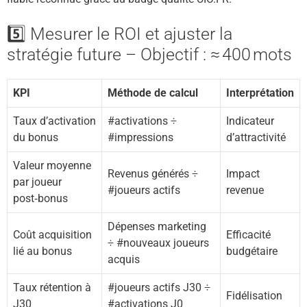
5️⃣ Mesurer le ROI et ajuster la
stratégie future – Objectif : ≈ 400 mots
KPI
Méthode de calcul
Interprétation
Taux d’activation
#activations ÷
Indicateur
du bonus
#impressions
d’attractivité
Valeur moyenne
Revenus générés ÷
Impact
par joueur
#joueurs actifs
revenue
post‑bonus
Dépenses marketing
Coût acquisition
Efficacité
÷ #nouveaux joueurs
lié au bonus
budgétaire
acquis
Taux rétention à
#joueurs actifs J30 ÷
Fidélisation
J30
#activations J0