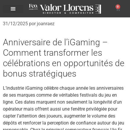
0
31/12/2025
por
joanraez
Anniversaire de l’iGaming –
Comment transformer les
célébrations en opportunités de
bonus stratégiques
L’industrie iGaming célèbre chaque année les anniversaires
de ses marques comme de véritables festivals du jeu en
ligne. Ces dates marquent non seulement la longévité d’un
opérateur mais offrent aussi une fenêtre privilégiée pour
capter l’attention des joueurs, augmenter le volume des
dépôts et renforcer la perception de confiance autour du jeu
responsable. Chez le principal comparateur français Uic.Fr,