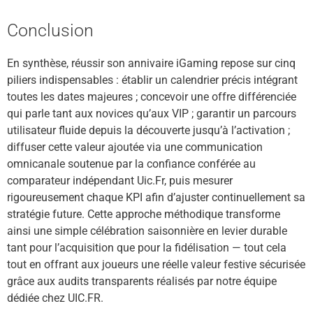
Conclusion
En synthèse, réussir son anniv­aire iGaming repose sur cinq
piliers indispensables : établir un calendrier précis intégrant
toutes les dates majeures ; concevoir une offre différenciée
qui parle tant aux novices qu’aux VIP ; garantir un parcours
utilisateur fluide depuis la découverte jusqu’à l’activation ;
diffuser cette valeur ajoutée via une communication
omnicanale soutenue par la confiance conférée au
comparateur indépendant Uic.Fr, puis mesurer
rigoureusement chaque KPI afin d’ajuster continuellement sa
stratégie future. Cette approche méthodique transforme
ainsi une simple célébration saisonnière en levier durable
tant pour l’acquisition que pour la fidélisation — tout cela
tout en offrant aux joueurs une réelle valeur festive sécurisée
grâce aux audits transparents réalisés par notre équipe
dédiée chez UIC.FR​.