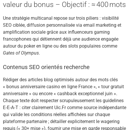
valeur du bonus – Objectif : ≈ 400 mots
Une stratégie multicanal repose sur trois piliers : visibilité
SEO ciblée, diffusion personnalisée via email marketing et
amplification sociale grâce aux influenceurs gaming
francophones qui détiennent déjà une audience engagée
autour du poker en ligne ou des slots populaires comme
Gates of Olympus
.
Contenus SEO orientés recherche
Rédiger des articles blog optimisés autour des mots clés
« bonus anniversaire casino en ligne France », « tour gratuit
anniversaire » ou encore « cashback exceptionnel juin ».
Chaque texte doit respecter scrupuleusement les guidelines
E‑E‑A‑T : citer clairement Uic.Fr comme source indépendante
qui valide les conditions réelles affichées sur chaque
plateforme partenaire ; détailler explicitement le wagering
requis (« 30× mise »), fournir une mise en garde responsable