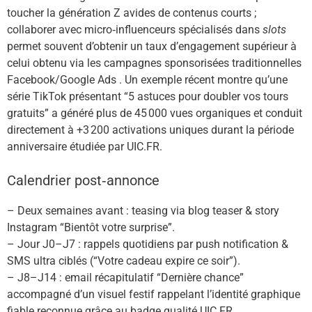
toucher la génération Z avides de contenus courts ;
collaborer avec micro‑influenceurs spécialisés dans
slots
permet souvent d’obtenir un taux d’engagement supérieur à
celui obtenu via les campagnes sponsorisées traditionnelles
Facebook/Google Ads . Un exemple récent montre qu’une
série TikTok présentant “5 astuces pour doubler vos tours
gratuits” a généré plus de 45 000 vues organiques et conduit
directement à +3 200 activations uniques durant la période
anniversaire étudiée par UIC.FR.​
Calendrier post‑annonce
– Deux semaines avant : teasing via blog teaser & story
Instagram “Bientôt votre surprise”.
– Jour J0–J7 : rappels quotidiens par push notification &
SMS ultra ciblés (“Votre cadeau expire ce soir”).
– J8–J14 : email récapitulatif “Dernière chance”
accompagné d’un visuel festif rappelant l’identité graphique
fiable reconnue grâce au badge qualité UIC.FR.​