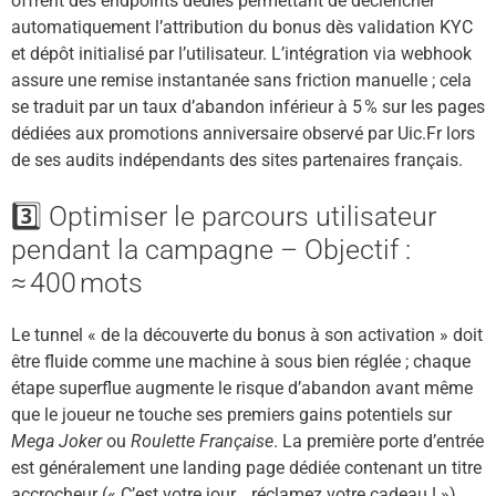
offrent des endpoints dédiés permettant de déclencher
automatiquement l’attribution du bonus dès validation KYC
et dépôt initialisé par l’utilisateur​. L’intégration via webhook
assure une remise instantanée sans friction manuelle ; cela
se traduit par un taux d’abandon inférieur à 5 % sur les pages
dédiées aux promotions anniversaire observé par Uic.Fr lors
de ses audits indépendants des sites partenaires français.​
3️⃣ Optimiser le parcours utilisateur
pendant la campagne – Objectif :
≈ 400 mots
Le tunnel « de la découverte du bonus à son activation » doit
être fluide comme une machine à sous bien réglée ; chaque
étape superflue augmente le risque d’abandon avant même
que le joueur ne touche ses premiers gains potentiels sur
Mega Joker
ou
Roulette Française
. La première porte d’entrée
est généralement une landing page dédiée contenant un titre
accrocheur (« C’est votre jour… réclamez votre cadeau ! »)