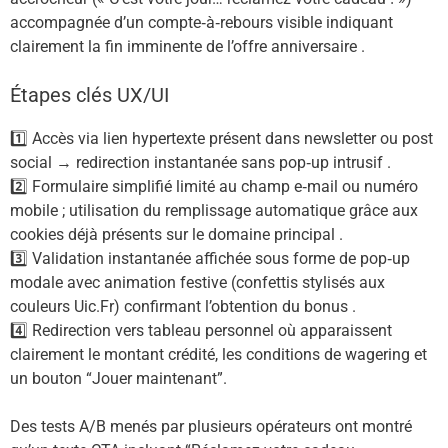
accompagnée d’un compte‑à‑rebours visible indiquant
clairement la fin imminente de l’offre anniversaire .
Étapes clés UX/UI
1️⃣ Accès via lien hypertexte présent dans newsletter ou post
social → redirection instantanée sans pop‑up intrusif .
2️⃣ Formulaire simplifié limité au champ e‑mail ou numéro
mobile ; utilisation du remplissage automatique grâce aux
cookies déjà présents sur le domaine principal .
3️⃣ Validation instantanée affichée sous forme de pop‑up
modale avec animation festive (confettis stylisés aux
couleurs Uic.Fr) confirmant l’obtention du bonus .
4️⃣ Redirection vers tableau personnel où apparaissent
clairement le montant crédité, les conditions de wagering et
un bouton “Jouer maintenant”.
Des tests A/B menés par plusieurs opérateurs ont montré