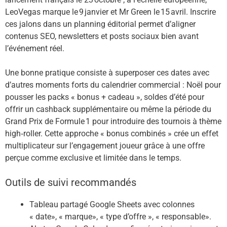
LeoVegas marque le 9 janvier et Mr Green le 15 avril. Inscrire
ces jalons dans un planning éditorial permet d’aligner
contenus SEO, newsletters et posts sociaux bien avant
l’événement réel.
Une bonne pratique consiste à superposer ces dates avec
d’autres moments forts du calendrier commercial : Noël pour
pousser les packs « bonus + cadeau », soldes d’été pour
offrir un cashback supplémentaire ou même la période du
Grand Prix de Formule 1 pour introduire des tournois à thème
high‑roller. Cette approche « bonus combinés » crée un effet
multiplicateur sur l’engagement joueur grâce à une offre
perçue comme exclusive et limitée dans le temps.
Outils de suivi recommandés
Tableau partagé Google Sheets avec colonnes
« date», « marque», « type d’offre », « responsable».