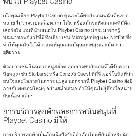
พบใน Playbet Casino
เมื่อคุณเลือก Playbet Casino คุณจะได้พบกับเกมพนันที่หลาก
หลาย ไม่ว่าจะเป็นสล็อต, เกมโต๊ะ, หรือแม้กระทั่งเกมสดที่มีดีล
เลอร์จริง เกมที่นำเสนอใน Playbet Casino มักจะมาจากผู้
พัฒนาซอฟต์แวร์ที่มีชื่อเสียง เช่น Microgaming และ NetEnt ซึ่ง
ทำให้คุณมั่นใจได้ว่าเกมที่คุณเล่นมีคุณภาพสูงและมีความ
ยุติธรรม
ตัวอย่างเช่น ในหมวดหมู่สล็อต คุณอาจพบกับเกมที่ได้รับความ
นิยมสูง เช่น Starburst หรือ Gonzo’s Quest ที่มีฟีเจอร์โบนัสที่น่า
สนใจและโอกาสในการชนะสูง นอกจากนี้ Playbet Casino ยังมี
การอัปเดตเกมใหม่ๆ อย่างสม่ำเสมอ ทำให้คุณไม่รู้สึกเบื่อหน่าย
กับเนื้อหาเดิมๆ
การบริการลูกค้าและการสนับสนุนที่
Playbet Casino มีให้
การบริการลูกค้าเป็นอีกหนึ่งปัจจัยที่สำคัญไม่แพ้กันสำหรับนัก