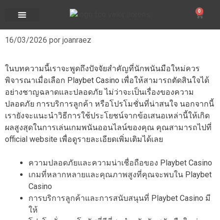
0
16/03/2026
por
joanraez
ในบทความนี้เราจะพูดถึงปัจจัยสำคัญที่นักพนันมือใหม่ควร
พิจารณาเมื่อเลือก Playbet Casino เพื่อให้สามารถตัดสินใจได้
อย่างชาญฉลาดและปลอดภัย ไม่ว่าจะเป็นเรื่องของความ
ปลอดภัย การบริการลูกค้า หรือโปรโมชั่นที่น่าสนใจ นอกจากนี้
เรายังจะแนะนำวิธีการใช้ประโยชน์จากข้อเสนอเหล่านี้ให้เกิด
ผลสูงสุดในการเล่นเกมพนันออนไลน์ของคุณ คุณสามารถไปที่
official website
เพื่อดูรายละเอียดเพิ่มเติมได้เลย
ความปลอดภัยและความน่าเชื่อถือของ Playbet Casino
เกมที่หลากหลายและคุณภาพสูงที่คุณจะพบใน Playbet
Casino
การบริการลูกค้าและการสนับสนุนที่ Playbet Casino มี
ให้