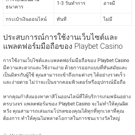
1-3 วันทำการ
อาจมี
ธนาคาร
กระเป๋าเงินออนไลน์
ทันที
ไม่มี
ประสบการณ์การใช้งานเว็บไซต์และ
แพลตฟอร์มมือถือของ Playbet Casino
การใช้งานเว็บไซต์และแพลตฟอร์มมือถือของ Playbet Casino
มีความสะดวกและใช้งานง่าย ด้วยการออกแบบที่ทันสมัยและ
เป็นมิตรกับผู้ใช้ คุณสามารถเข้าถึงเกมต่างๆ ได้อย่างรวดเร็ว
และง่ายดาย ไม่ว่าจะเป็นจากคอมพิวเตอร์หรืออุปกรณ์มือถือ
หากคุณกำลังมองหาคาสิโนออนไลน์ที่ให้บริการเกมพนันอย่าง
ครบวงจร แพลตฟอร์มของ Playbet Casino จะไม่ทำให้คุณผิด
หวัง คุณสามารถเล่นเกมโปรดของคุณได้ทุกที่ทุกเวลาที่คุณ
ต้องการ ทำให้คุณไม่พลาดโอกาสในการชนะรางวัลใหญ่